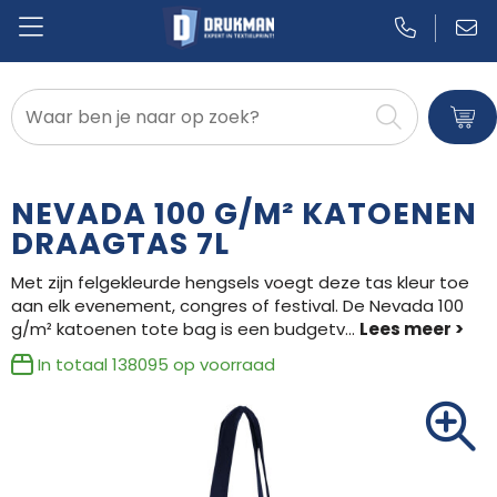
Badtextiel en Douche
Blazers
NEVADA 100 G/M² KATOENEN
Bodywarmers
DRAAGTAS 7L
Met zijn felgekleurde hengsels voegt deze tas kleur toe
Broeken en Rokken
aan elk evenement, congres of festival. De Nevada 100
g/m² katoenen tote bag is een budgetv
...
Caps, Hoeden en Mutsen
In totaal
138095
op voorraad
Dekens, Fleecedekens en Kussens
Gilets
Handschoenen en Sjaals