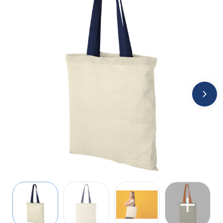
Jassen
Kledingaccessoires
Ondergoed, Sokken en Nachtkleding
Overhemden
Peuters en Baby's
Polo's
Regenkleding
Schoenen
Sweaters