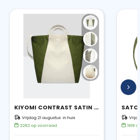
KIYOMI CONTRAST SATIN SHOPPER
Vrijdag 21 augustus in huis
Vrijd
2262
op voorraad
1919
op