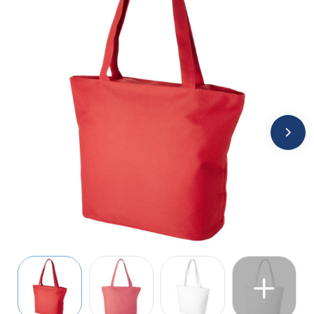
Jassen
Kledingaccessoires
Ondergoed, Sokken en Nachtkleding
Overhemden
Peuters en Baby's
Polo's
Regenkleding
Schoenen
Sweaters