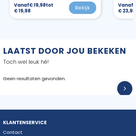
Vanaf
€ 19,98
tot
Vanaf
€
Bekijk
€ 19,98
€ 23,98
LAATST DOOR JOU BEKEKEN
Toch wel leuk hé!
Geen resultaten gevonden.
KLANTENSERVICE
Contact