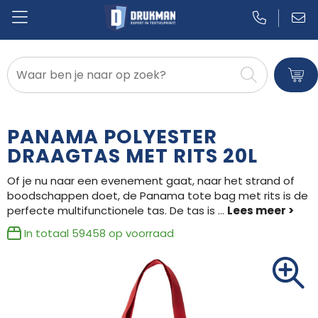
Badtextiel en Douche
Blazers
PANAMA POLYESTER
Bodywarmers
DRAAGTAS MET RITS 20L
Of je nu naar een evenement gaat, naar het strand of
Broeken en Rokken
boodschappen doet, de Panama tote bag met rits is de
perfecte multifunctionele tas. De tas is
...
Caps, Hoeden en Mutsen
In totaal
59458
op voorraad
Dekens, Fleecedekens en Kussens
Gilets
Handschoenen en Sjaals