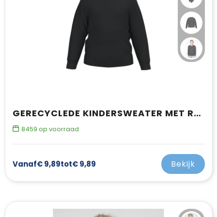
GERECYCLEDE KINDERSWEATER MET RONDE HALS
8459
op voorraad
Bekijk
Vanaf
€ 9,89
tot
€ 9,89