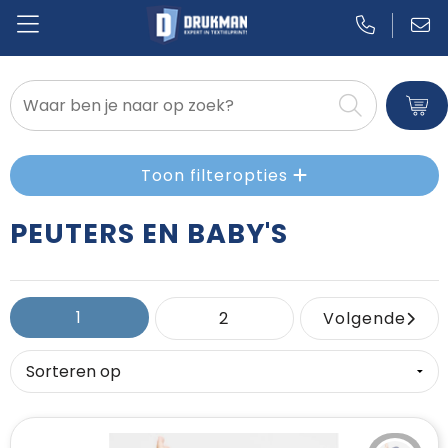
Badtextiel en Douche
Blazers
Toon filteropties
Bodywarmers
PEUTERS EN BABY'S
Broeken en Rokken
Caps, Hoeden en Mutsen
1
2
Volgende
Dekens, Fleecedekens en Kussens
Gilets
Handschoenen en Sjaals