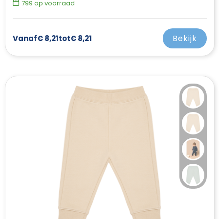
799
op voorraad
Bekijk
Vanaf
€ 8,21
tot
€ 8,21