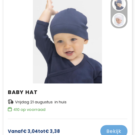
Jassen
Kledingaccessoires
Ondergoed, Sokken en Nachtkleding
Overhemden
Peuters en Baby's
Polo's
BABY HAT
Regenkleding
Vrijdag 21 augustus in huis
Schoenen
410
op voorraad
Sweaters
Bekijk
Vanaf
€ 3,04
tot
€ 3,38