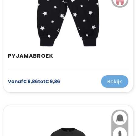
PYJAMABROEK
Bekijk
Vanaf
€ 9,86
tot
€ 9,86