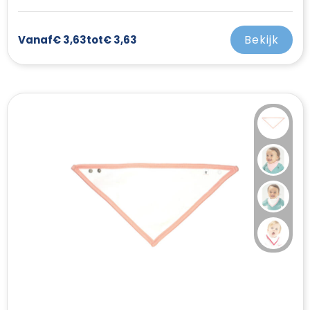
Bekijk
Vanaf
€ 3,63
tot
€ 3,63