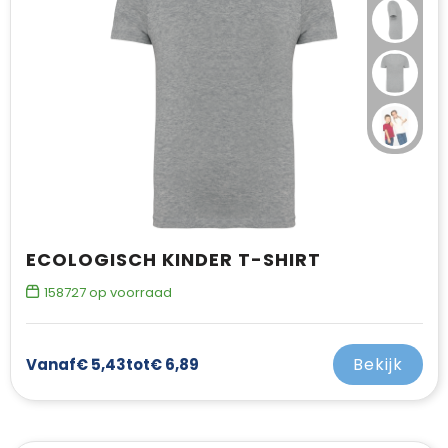
ECOLOGISCH KINDER T-SHIRT
158727
op voorraad
Bekijk
Vanaf
€ 5,43
tot
€ 6,89