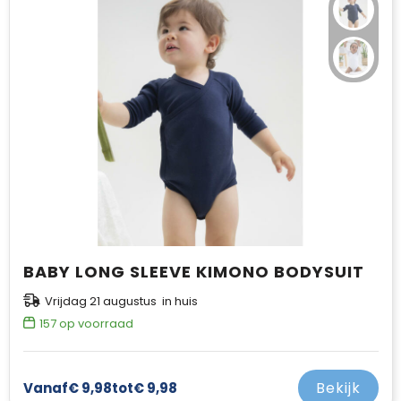
BABY LONG SLEEVE KIMONO BODYSUIT
Vrijdag 21 augustus in huis
157
op voorraad
Bekijk
Vanaf
€ 9,98
tot
€ 9,98