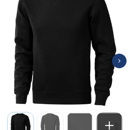
Jassen
Kledingaccessoires
Ondergoed, Sokken en Nachtkleding
Overhemden
Peuters en Baby's
Polo's
Regenkleding
Schoenen
Sweaters