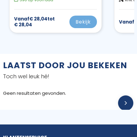
Vanaf
€ 28,04
tot
Bekijk
Vanaf
€
€ 28,04
LAATST DOOR JOU BEKEKEN
Toch wel leuk hé!
Geen resultaten gevonden.