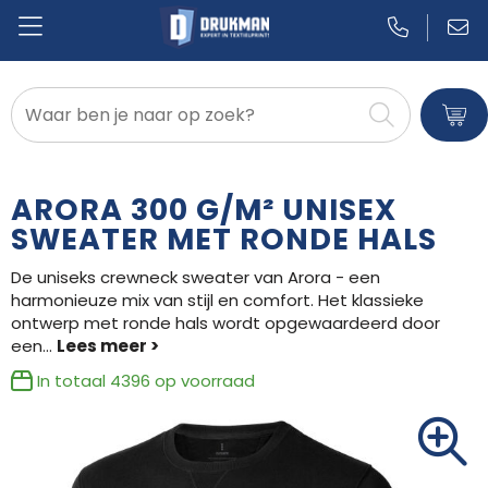
Badtextiel en Douche
Blazers
ARORA 300 G/M² UNISEX
Bodywarmers
SWEATER MET RONDE HALS
De uniseks crewneck sweater van Arora - een
Broeken en Rokken
harmonieuze mix van stijl en comfort. Het klassieke
ontwerp met ronde hals wordt opgewaardeerd door
Caps, Hoeden en Mutsen
een
...
Dekens, Fleecedekens en Kussens
In totaal
4396
op voorraad
Gilets
Handschoenen en Sjaals