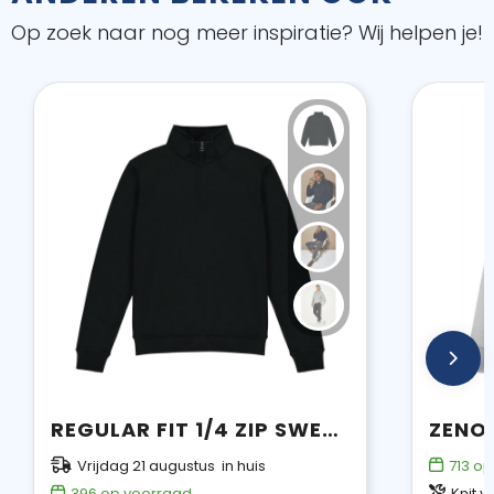
Op zoek naar nog meer inspiratie? Wij helpen je!
REGULAR FIT 1/4 ZIP SWEATSHIRT
Vrijdag 21 augustus in huis
713
op
396
op voorraad
Knit va