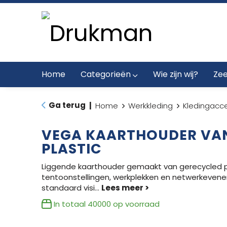
Home
Categorieën
Wie zijn wij?
Zee
Ga terug
|
Home
Werkkleding
Kledingacce
VEGA KAARTHOUDER VA
PLASTIC
Liggende kaarthouder gemaakt van gerecycled pl
tentoonstellingen, werkplekken en netwerkeven
standaard visi
...
In totaal
40000
op voorraad