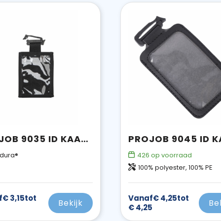
PROJOB 9035 ID KAARTHOUDER CORDURA®
dura®
426
op voorraad
100% polyester, 100% PE
f
€ 3,15
tot
Vanaf
€ 4,25
tot
Bekijk
Be
€ 4,25