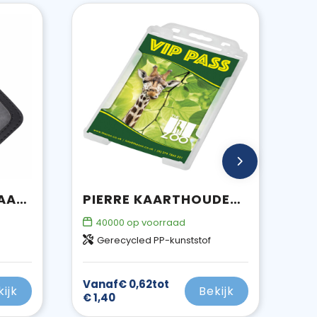
PROJOB 9045 ID KAARTHOUDER
PIERRE KAARTHOUDER VAN GERECYCLED PLASTIC
40000
op voorraad
Gerecycled PP-kunststof
Vanaf
€ 0,62
tot
kijk
Bekijk
€ 1,40