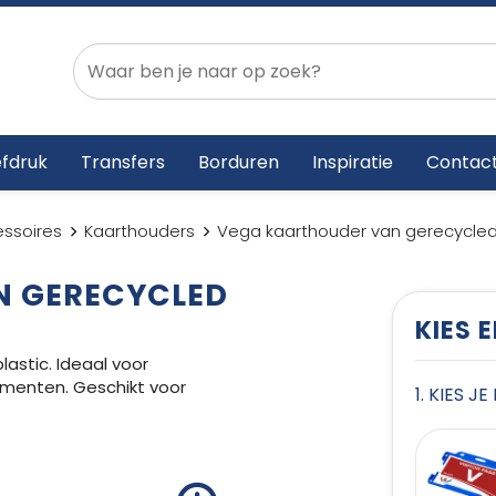
fdruk
Transfers
Borduren
Inspiratie
Contac
ssoires
Kaarthouders
Vega kaarthouder van gerecycled 
N GERECYCLED
KIES 
astic. Ideaal voor
ementen. Geschikt voor
1. KIES J